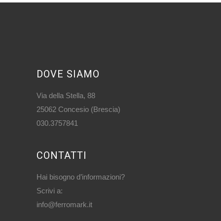
DOVE SIAMO
Via della Stella, 88
25062 Concesio (Brescia)
030.3757841
CONTATTI
Hai bisogno d’informazioni?
Scrivi a:
info@ferromark.it