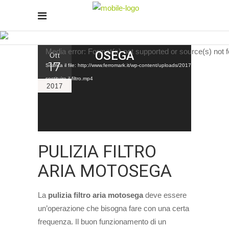
PULIZIA FILTRO ARIA MOT
Video
Media error: Format(s) not supported or source(s) not 
OSEGA
Ott
17
Player
Scarica il file: http://www.ferromark.it/wp-content/uploads/2017/10/Filtri-per-
sostituire-il-filtro.mp4
2017
PULIZIA FILTRO
ARIA MOTOSEGA
La
pulizia filtro aria motosega
deve essere
un’operazione che bisogna fare con una certa
frequenza. Il buon funzionamento di un