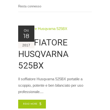
Resta connesso
Ott
18
SOFFIATORE
2017
HUSQVARNA
525BX
Il soffiatore Husqvarna 525BX portatile a
scoppio, potente e ben bilanciato per uso
professionale.
READ MORE