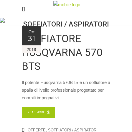
SOFFIATORI / ASPIRATORI
Ott
SOFFIATORE
31
HUSQVARNA 570
2018
BTS
Il potente Husqvarna 570BTS è un soffiatore a
spalla di livello professionale progettato per
compiti impegnativi.
READ MORE
OFFERTE
,
SOFFIATORI / ASPIRATORI